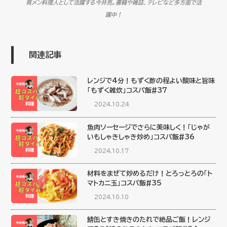
育メン料理人として活躍する今井亮。書籍や雑誌、テレビなど多方面で活
躍中！
関連記事
レンジで4分！もずく酢の程よい酸味と旨味
「もずく雑炊」コスパ飯#37
2024.10.24
魚肉ソーセージでさらに美味しく！「じゃが
いもしゃきしゃき炒め」コスパ飯#36
2024.10.17
材料をまぜて炒めるだけ！とろっとろの「ト
マトカニ玉」コスパ飯#35
2024.10.10
鯖缶とすき焼きのたれで絶品ご飯！レンジ