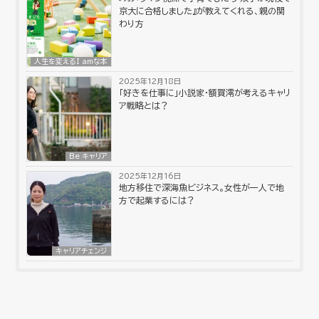
京大に合格しました』が教えてくれる、親の関
わり方
人生を変えるI amな本
2025年12月18日
「好きを仕事に」小説家・額賀澪が考えるキャリ
ア戦略とは？
Be キャリア
2025年12月16日
地方移住で深海魚ビジネス。女性が一人で地
方で起業するには？
キャリアチェンジ