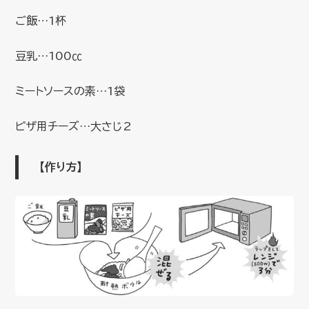
ご飯…1杯
豆乳…100㏄
ミートソースの素…1袋
ピザ用チーズ…大さじ2
【作り方】