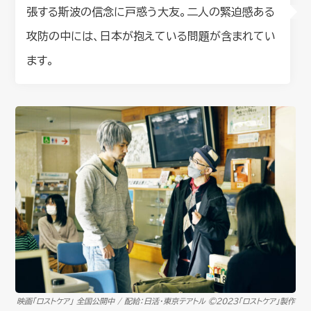
張する斯波の信念に戸惑う大友。二人の緊迫感ある
攻防の中には、日本が抱えている問題が含まれてい
ます。
映画「ロストケア」 全国公開中 / 配給：日活・東京テアトル ©2023「ロストケア」製作