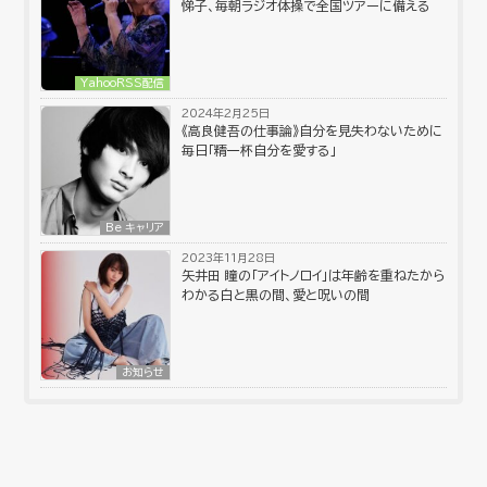
悌子、毎朝ラジオ体操で全国ツアーに備える
YahooRSS配信
2024年2月25日
《高良健吾の仕事論》自分を見失わないために
毎日「精一杯自分を愛する」
Be キャリア
2023年11月28日
矢井田 瞳の「アイトノロイ」は年齢を重ねたから
わかる白と黒の間、愛と呪いの間
お知らせ