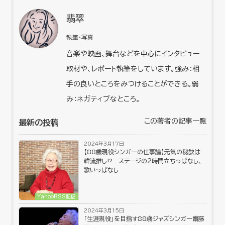
翡翠
執筆・写真
音楽や映画、舞台などを中心にインタビュー
取材や、レポート執筆をしています。強み：相
手の良いところをみつけることができる。弱
み：ネガティブなところ。
この著者の記事一覧
最新の投稿
2024年3月17日
【88歳現役シンガーの仕事論】元気の秘訣は
韓流推し⁉︎ ステージの２時間立ちっぱなし、
歌いっぱなし
YahooRSS配信
2024年3月15日
「生涯現役」を目指す88歳ジャズシンガー齋藤