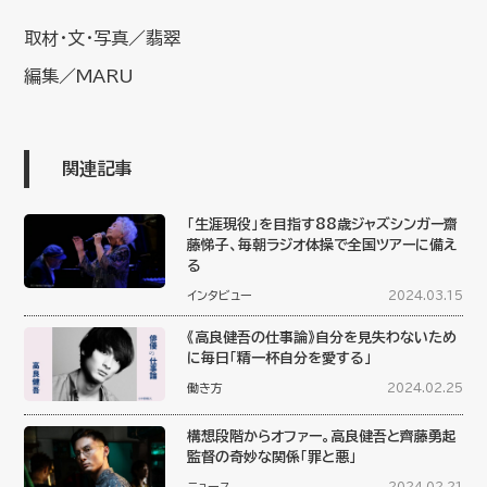
取材・文・写真／翡翠
編集／MARU
関連記事
「生涯現役」を目指す88歳ジャズシンガー齋
藤悌子、毎朝ラジオ体操で全国ツアーに備え
る
インタビュー
2024.03.15
《高良健吾の仕事論》自分を見失わないため
に毎日「精一杯自分を愛する」
働き方
2024.02.25
構想段階からオファー。高良健吾と齊藤勇起
監督の奇妙な関係「罪と悪」
ニュース
2024.02.21