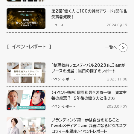
第2回「働く人に100の質問アワード」開催＆
受賞者発表！
ニュース
2024.09.17
イベントレポート
一覧へ
「整理収納フェスティバル2023」にI amが
ブースを出展！当日の様子をレポート
イベントレポート
2023.11.08
【イベント動画】尾原和啓×苫野一徳 資本主
義の終焉？ ５年後の働き方と生き方
イベントレポート
2023.09.07
ブランディング第一歩は自分を知ること
『webメディア I am 武器になるビジネスプ
ロフィール講座』イベントレポート