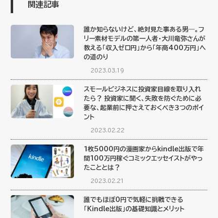
関連記事
誰か知らないけど、絶対見た事ある男―。フ
リー素材モデルの第一人者・大川竜弥さんが
教える「収入ゼロ円」から「年商400万円」へ
の道のり
2023.03.19
スモールビジネスに投資家目線を取り入れ
たら？ 投資家に聞く、失敗を防ぐために必
要な、起業前に押さえておくべき３つのポイ
ント
2023.02.22
１枚5000円の漫画家からkindle出版で年
間100万円稼ぐコミックエッセイストがやっ
たこととは？
2023.02.21
誰でもほぼ0円で気軽に挑戦できる
「Kindle出版」の基礎知識とメリット