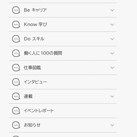
Be キャリア
Know 学び
Do スキル
働く人に100の質問
仕事図鑑
インタビュー
連載
イベントレポート
お知らせ