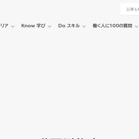
ャリア
Know 学び
Do スキル
働く人に100の質問