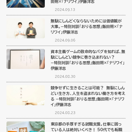
田朔×「ナリワイ」伊藤洋志
2024.09.13
無駄にしんどくならないためには価値観が
大事。−特別対談「おりる思想」飯田朔×「ナ
リワイ」伊藤洋志
2024.09.06
資本主義ゲームの致命的なバグを知れば、無
駄にしんどい競争に巻き込まれない？
−特別対談「おりる思想」飯田朔×「ナリワイ」
伊藤洋志
2024.08.30
競争せずに生きることは可能？ 無駄にしん
どい生き方、人生を盗まれない働き方を考え
る −特別対談「おりる思想」飯田朔×「ナリワ
イ」伊藤洋志
2024.08.23
東京都の手厚すぎる就職支援。仕事に困っ
ている人は絶対いくべき！ 50代でも転職