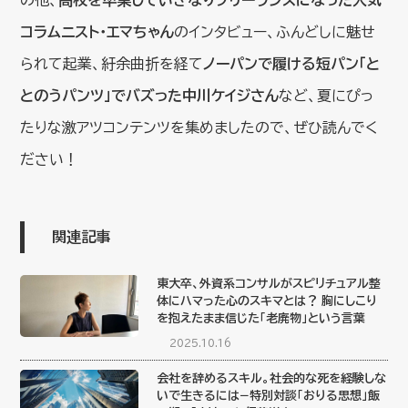
コラムニスト・エマちゃん
のインタビュー、ふんどしに魅せ
られて起業、紆余曲折を経て
ノーパンで履ける短パン「と
とのうパンツ」でバズった中川ケイジさん
など、夏にぴっ
たりな激アツコンテンツを集めましたので、ぜひ読んでく
ださい！
関連記事
東大卒、外資系コンサルがスピリチュアル整
体にハマった心のスキマとは？ 胸にしこり
を抱えたまま信じた「老廃物」という言葉
2025.10.16
会社を辞めるスキル。社会的な死を経験しな
いで生きるには−特別対談「おりる思想」飯