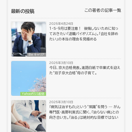
この著者の記事一覧
最新の投稿
2026年4月24日
１・５・９月は要注意！ 後悔しないために知っ
ておきたい「退職バイオリズム」。「会社を辞め
たい」の本当の理由を見極める
Be キャリア
2026年3月10日
今日、京大合格発表。進路白紙で卒業式を迎え
た“双子京大合格”母の子育て。
YahooRSS配信
2026年3月10日
「病気は治すもの」という“常識”を問う ― がん
専門医・高野利実氏に聞く、「治らない病」との
向き合い方。「治る」は絶対的な目標ではない