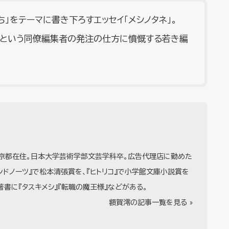
」をテーマに書き下ろすエッセイ「メシノタネ」。
」という同僚編集者の発注の仕方に憤慨する若き編
東京都在住。日本大学芸術学部文芸学科卒。広告代理店に勤めた
インドノーツ』で松本清張賞を、『ヒトリコ』で小学館文庫小説賞を
著書に『タスキメシ』『転職の魔王様』などがある。
額賀澪の記事一覧を見る »