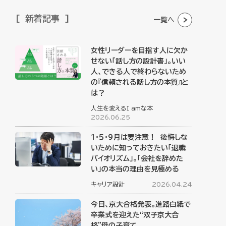
新着記事
一覧へ
女性リーダーを目指す人に欠か
せない「話し方の設計書」。いい
人、できる人で終わらないため
の『信頼される話し方の本質』と
は？
人生を変えるI amな本
2026.06.25
１・５・９月は要注意！ 後悔しな
いために知っておきたい「退職
バイオリズム」。「会社を辞めた
い」の本当の理由を見極める
キャリア設計
2026.04.24
今日、京大合格発表。進路白紙で
卒業式を迎えた“双子京大合
格”母の子育て。