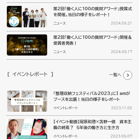
第2回「働く人に100の質問アワード」授賞式
を開催。当日の様子をレポート！
ニュース
2024.09.21
第2回「働く人に100の質問アワード」開催＆
受賞者発表！
ニュース
2024.09.17
イベントレポート
一覧へ
「整理収納フェスティバル2023」にI amが
ブースを出展！当日の様子をレポート
イベントレポート
2023.11.08
【イベント動画】尾原和啓×苫野一徳 資本主
義の終焉？ ５年後の働き方と生き方
イベントレポート
2023.09.07