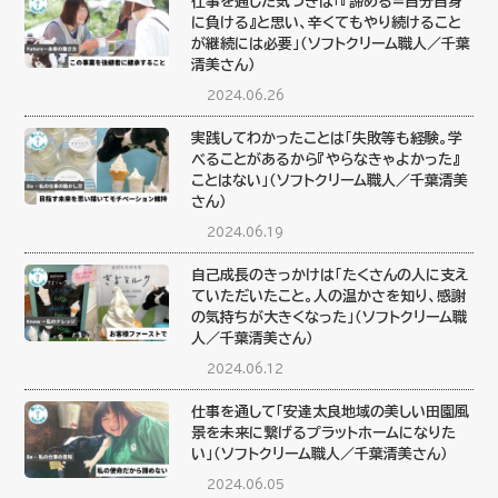
仕事を通した気づきは「『諦める=自分自身
に負ける』と思い、辛くてもやり続けること
が継続には必要」（ソフトクリーム職人／千葉
清美さん）
2024.06.26
実践してわかったことは「失敗等も経験。学
べることがあるから『やらなきゃよかった』
ことはない」（ソフトクリーム職人／千葉清美
さん）
2024.06.19
自己成長のきっかけは「たくさんの人に支え
ていただいたこと。人の温かさを知り、感謝
の気持ちが大きくなった」（ソフトクリーム職
人／千葉清美さん）
2024.06.12
仕事を通して「安達太良地域の美しい田園風
景を未来に繋げるプラットホームになりた
い」（ソフトクリーム職人／千葉清美さん）
2024.06.05