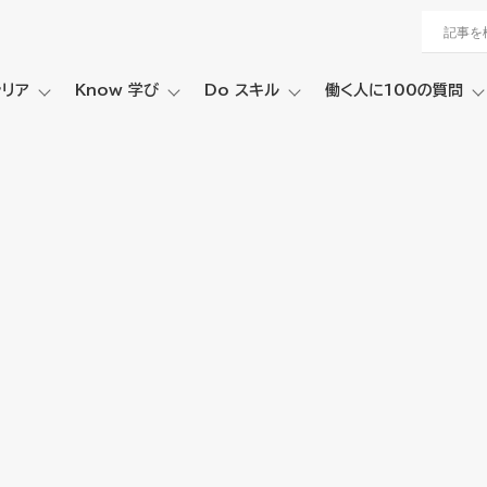
ャリア
Know 学び
Do スキル
働く人に100の質問