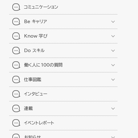
コミュニケーション
Be キャリア
Know 学び
Do スキル
働く人に100の質問
仕事図鑑
インタビュー
連載
イベントレポート
お知らせ