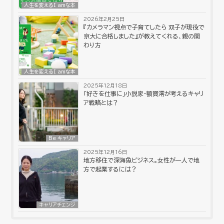
人生を変えるI amな本
2026年2月25日
『カメラマン視点で子育てしたら 双子が現役で
京大に合格しました』が教えてくれる、親の関
わり方
人生を変えるI amな本
2025年12月18日
「好きを仕事に」小説家・額賀澪が考えるキャリ
ア戦略とは？
Be キャリア
2025年12月16日
地方移住で深海魚ビジネス。女性が一人で地
方で起業するには？
キャリアチェンジ