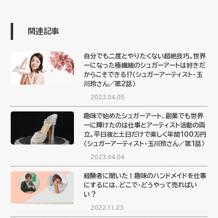
関連記事
自分でも二度とやりたくない超絶技巧。世界
一になった極繊細のシュガーアートは好きだ
からこそできる⁉〈シュガーアーティスト・玉
川玲さん／第2話〉
2023.04.05
趣味で始めたシュガーアート、副業でも世界
一に輝けたのは仕事とアーティスト活動の両
立。平日夜と土日だけで楽しく年間100万円
〈シュガーアーティスト・玉川玲さん／第1話〉
2023.04.04
経験者に聞いた！趣味のハンドメイドを仕事
にするには、どこで・どうやって売ればい
い？
2022.11.23