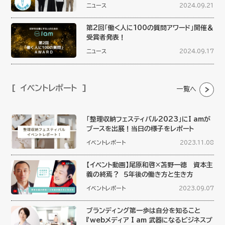
ニュース
2024.09.21
第2回「働く人に100の質問アワード」開催＆
受賞者発表！
ニュース
2024.09.17
イベントレポート
一覧へ
「整理収納フェスティバル2023」にI amが
ブースを出展！当日の様子をレポート
イベントレポート
2023.11.08
【イベント動画】尾原和啓×苫野一徳 資本主
義の終焉？ ５年後の働き方と生き方
イベントレポート
2023.09.07
ブランディング第一歩は自分を知ること
『webメディア I am 武器になるビジネスプ