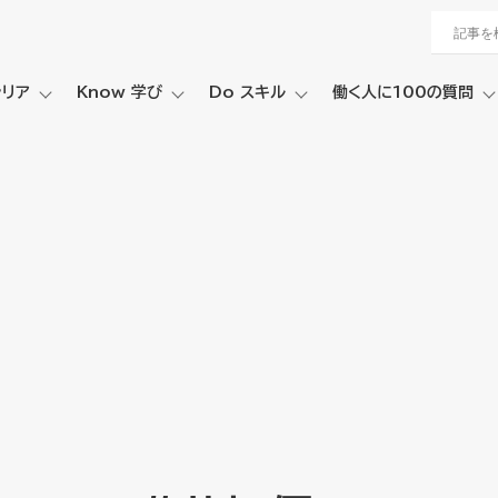
ャリア
Know 学び
Do スキル
働く人に100の質問