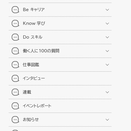
Be キャリア
Know 学び
Do スキル
働く人に100の質問
仕事図鑑
インタビュー
連載
イベントレポート
お知らせ