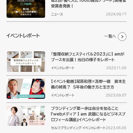
第2回「働く人に100の質問アワード」開催＆
受賞者発表！
ニュース
2024.09.17
イベントレポート
一覧へ
「整理収納フェスティバル2023」にI amが
ブースを出展！当日の様子をレポート
イベントレポート
2023.11.08
【イベント動画】尾原和啓×苫野一徳 資本主
義の終焉？ ５年後の働き方と生き方
イベントレポート
2023.09.07
ブランディング第一歩は自分を知ること
『webメディア I am 武器になるビジネスプ
ロフィール講座』イベントレポート
セルフブランディング
イベントレポート
2023.06.05