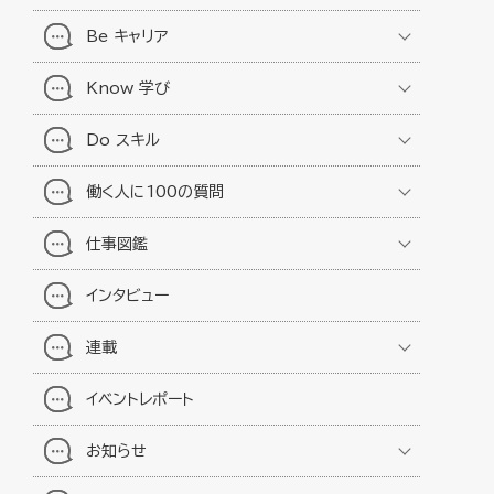
Be キャリア
Know 学び
Do スキル
働く人に100の質問
仕事図鑑
インタビュー
連載
イベントレポート
お知らせ