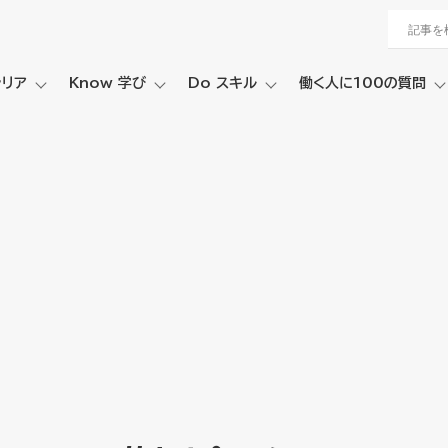
ャリア
Know 学び
Do スキル
働く人に100の質問