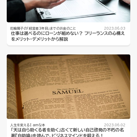
花輪陽子の「経営者３年目」までのお金のこと
2023.06.03
仕事は選べるのにローンが組めない？ フリーランスの心構え
をメリット・デメリットから解説
人生を変えるI amな本
2023.06.02
「天は自ら助くる者を助く」古くて新しい自己啓発の不朽の名
著『自助論』を読んで、ビジネスマインドを鍛える！