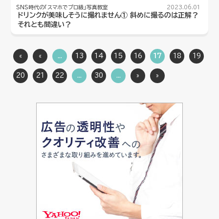
SNS時代の「スマホでプロ級」写真教室
2023.06.01
ドリンクが美味しそうに撮れません① 斜めに撮るのは正解？
それとも間違い？
«
«
...
13
14
15
16
17
18
19
20
21
22
...
30
...
»
»