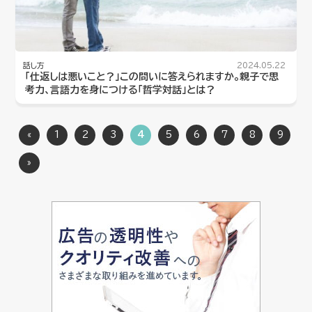
話し方
2024.05.22
「仕返しは悪いこと？」この問いに答えられますか。親子で思
考力、言語力を身につける「哲学対話」とは？
«
1
2
3
4
5
6
7
8
9
»