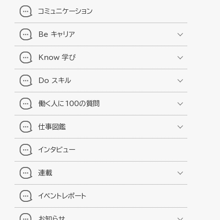
コミュニケーション
Be キャリア
Know 学び
Do スキル
働く人に100の質問
仕事図鑑
インタビュー
連載
イベントレポート
お知らせ