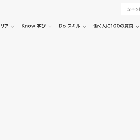
ャリア
Know 学び
Do スキル
働く人に100の質問