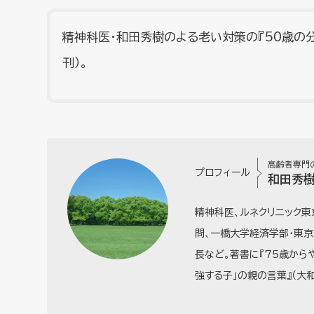
精神科医・和田秀樹のよる老い対策の『50歳の分
刊）。
高齢者専門
プロフィール
和田秀
精神科医、ルネクリニック
問、一橋大学経済学部・東
長など。著書に『75歳から
強する子」の親の言葉』（大