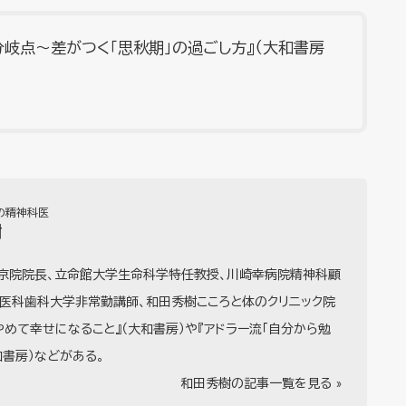
岐点～差がつく「思秋期」の過ごし方』（大和書房
の精神科医
樹
東京院院長、立命館大学生命科学特任教授、川崎幸病院精神科顧
京医科歯科大学非常勤講師、和田秀樹こころと体のクリニック院
やめて幸せになること』（大和書房）や『アドラー流「自分から勉
和書房）などがある。
和田秀樹の記事一覧を見る »