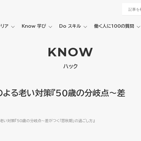
ャリア
Know 学び
Do スキル
働く人に100の質問
KNOW
ハック
のよる老い対策『50歳の分岐点～差
老い対策『50歳の分岐点～差がつく「思秋期」の過ごし方』