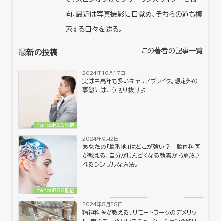
向。最近は写真撮影に目覚め、そちらの道も模
索する日々を送る。
この著者の記事一覧
最新の投稿
2024年10月17日
実は中高年も多いキャリアブレイク。想定外の
事態にはこう切り抜けよ
YahooRSS配信
2024年9月2日
あなたの「脳番地」はどこが強い？ 脳内科医
が教える、自分がしんどくなる執着から解放さ
れるシンプルな方法。
YahooRSS配信
2024年8月28日
精神科医が教える、リモートワークのデメリッ
ト。疲労をためないコミュニケーションの取り