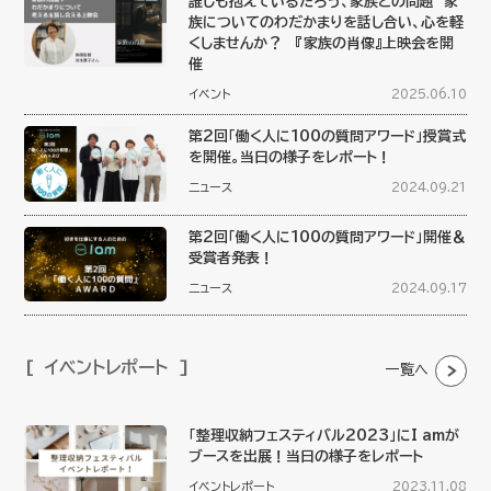
誰しも抱えているだろう、家族との問題 家
族についてのわだかまりを話し合い、心を軽
くしませんか？ 『家族の肖像』上映会を開
催
イベント
2025.06.10
第2回「働く人に100の質問アワード」授賞式
を開催。当日の様子をレポート！
ニュース
2024.09.21
第2回「働く人に100の質問アワード」開催＆
受賞者発表！
ニュース
2024.09.17
イベントレポート
一覧へ
「整理収納フェスティバル2023」にI amが
ブースを出展！当日の様子をレポート
イベントレポート
2023.11.08