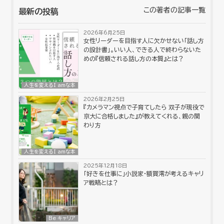
この著者の記事一覧
最新の投稿
2026年6月25日
女性リーダーを目指す人に欠かせない「話し方
の設計書」。いい人、できる人で終わらないた
めの『信頼される話し方の本質』とは？
人生を変えるI amな本
2026年2月25日
『カメラマン視点で子育てしたら 双子が現役で
京大に合格しました』が教えてくれる、親の関
わり方
人生を変えるI amな本
2025年12月18日
「好きを仕事に」小説家・額賀澪が考えるキャリ
ア戦略とは？
Be キャリア