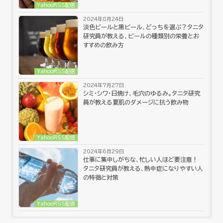
YahooRSS配信
2024年8月24日
淡色ビールと黒ビール、どっちを選ぶ？タニタ
研究員が教える、ビールの種類別の栄養とお
すすめの飲み方
YahooRSS配信
2024年7月27日
シミ・シワ・日焼け、毛穴のゆるみ。タニタ研究
員が教える夏肌のダメージに抗う飲み物
YahooRSS配信
2024年6月29日
仕事に集中しがちな、忙しい人ほど要注意！
タニタ研究員が教える、熱中症になりやすい人
の特徴と対策
YahooRSS配信