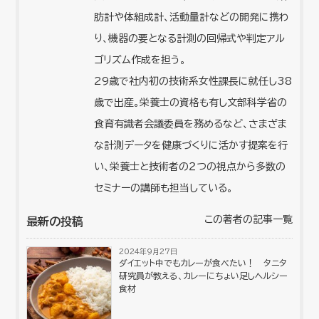
肪計や体組成計、活動量計などの開発に携わ
り、機器の要となる計測の回帰式や判定アル
ゴリズム作成を担う。
29歳で社内初の技術系女性課長に就任し38
歳で出産。栄養士の資格も有し文部科学省の
食育有識者会議委員を務めるなど、さまざま
な計測データを健康づくりに活かす提案を行
い、栄養士と技術者の２つの視点から多数の
セミナーの講師も担当している。
この著者の記事一覧
最新の投稿
2024年9月27日
ダイエット中でもカレーが食べたい！ タニタ
研究員が教える、カレーにちょい足しヘルシー
食材