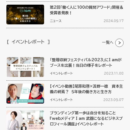
第2回「働く人に100の質問アワード」開催＆
受賞者発表！
ニュース
2024.09.17
イベントレポート
一覧へ
「整理収納フェスティバル2023」にI amが
ブースを出展！当日の様子をレポート
イベントレポート
2023.11.08
【イベント動画】尾原和啓×苫野一徳 資本主
義の終焉？ ５年後の働き方と生き方
イベントレポート
2023.09.07
ブランディング第一歩は自分を知ること
『webメディア I am 武器になるビジネスプ
ロフィール講座』イベントレポート