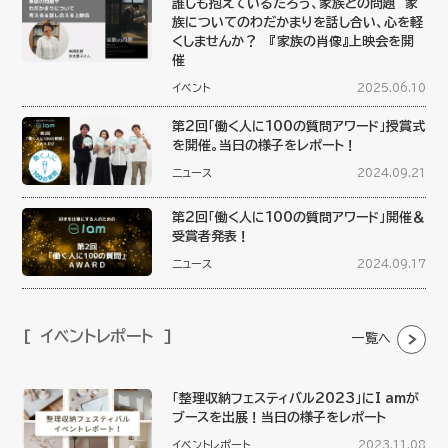
誰しも抱えているだろう、家族との問題 家
族についてのわだかまりを話し合い、心を軽
くしませんか？ 『家族の肖像』上映会を開
催
イベント
2025.06.10
第2回「働く人に100の質問アワード」授賞式
を開催。当日の様子をレポート！
ニュース
2024.09.21
第2回「働く人に100の質問アワード」開催＆
受賞者発表！
ニュース
2024.09.17
イベントレポート
一覧へ
「整理収納フェスティバル2023」にI amが
ブースを出展！当日の様子をレポート
イベントレポート
2023.11.08