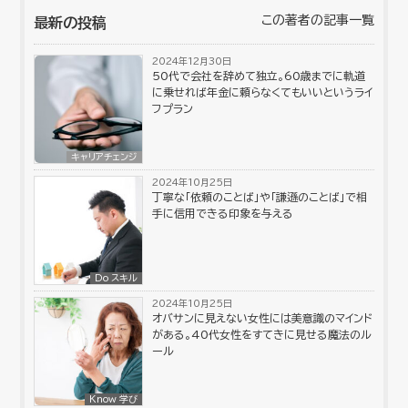
この著者の記事一覧
最新の投稿
2024年12月30日
50代で会社を辞めて独立。60歳までに軌道
に乗せれば年金に頼らなくてもいいというライ
フプラン
キャリアチェンジ
2024年10月25日
丁寧な「依頼のことば」や「謙遜のことば」で相
手に信用できる印象を与える
Do スキル
2024年10月25日
オバサンに見えない女性には美意識のマインド
がある。40代女性をすてきに見せる魔法のル
ール
Know 学び