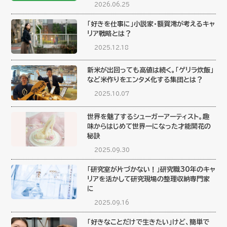
2026.06.25
「好きを仕事に」小説家・額賀澪が考えるキャ
リア戦略とは？
2025.12.18
新米が出回っても高値は続く。「ゲリラ炊飯」
など米作りをエンタメ化する集団とは？
2025.10.07
世界を魅了するシューガーアーティスト。趣
味からはじめて世界一になった才能開花の
秘訣
2025.09.30
「研究室が片づかない！」研究職30年のキャ
リアを活かして研究現場の整理収納専門家
に
2025.09.16
「好きなことだけで生きたい」けど、簡単で