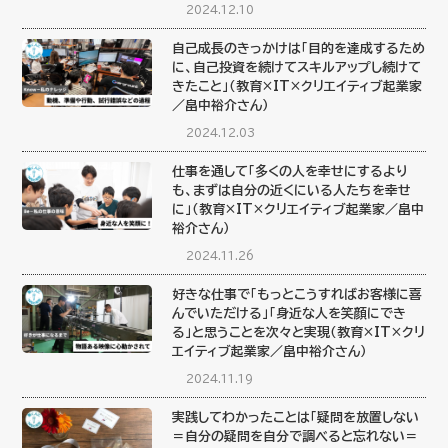
2024.12.10
自己成長のきっかけは「目的を達成するため
に、自己投資を続けてスキルアップし続けて
きたこと」（教育×IT×クリエイティブ起業家
／畠中裕介さん）
2024.12.03
仕事を通して「多くの人を幸せにするより
も、まずは自分の近くにいる人たちを幸せ
に」（教育×IT×クリエイティブ起業家／畠中
裕介さん）
2024.11.26
好きな仕事で「もっとこうすればお客様に喜
んでいただける」「身近な人を笑顔にでき
る」と思うことを次々と実現（教育×IT×クリ
エイティブ起業家／畠中裕介さん）
2024.11.19
実践してわかったことは「疑問を放置しない
＝自分の疑問を自分で調べると忘れない＝