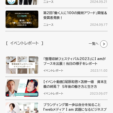
ニュース
2024.09.21
第2回「働く人に100の質問アワード」開催＆
受賞者発表！
ニュース
2024.09.17
イベントレポート
一覧へ
「整理収納フェスティバル2023」にI amが
ブースを出展！当日の様子をレポート
イベントレポート
2023.11.08
【イベント動画】尾原和啓×苫野一徳 資本主
義の終焉？ ５年後の働き方と生き方
イベントレポート
2023.09.07
ブランディング第一歩は自分を知ること
『webメディア I am 武器になるビジネスプ