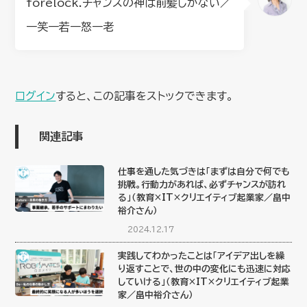
forelock.チャンスの神は前髪しかない／
一笑一若一怒一老
ログイン
すると、この記事をストックできます。
関連記事
仕事を通した気づきは「まずは自分で何でも
挑戦。行動力があれば、必ずチャンスが訪れ
る」（教育×IT×クリエイティブ起業家／畠中
裕介さん）
2024.12.17
実践してわかったことは「アイデア出しを繰
り返すことで、世の中の変化にも迅速に対応
していける」（教育×IT×クリエイティブ起業
家／畠中裕介さん）