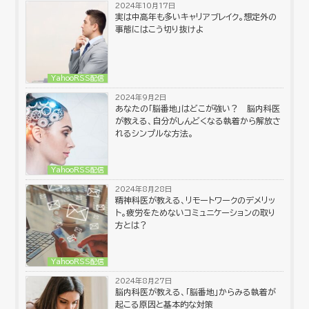
2024年10月17日
実は中高年も多いキャリアブレイク。想定外の
事態にはこう切り抜けよ
YahooRSS配信
2024年9月2日
あなたの「脳番地」はどこが強い？ 脳内科医
が教える、自分がしんどくなる執着から解放さ
れるシンプルな方法。
YahooRSS配信
2024年8月28日
精神科医が教える、リモートワークのデメリッ
ト。疲労をためないコミュニケーションの取り
方とは？
YahooRSS配信
2024年8月27日
脳内科医が教える、「脳番地」からみる執着が
起こる原因と基本的な対策