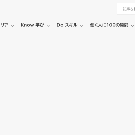
ャリア
Know 学び
Do スキル
働く人に100の質問