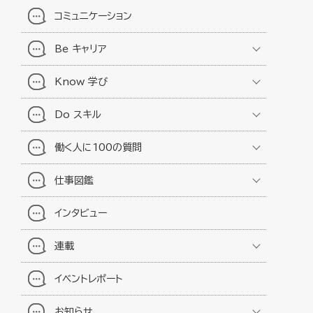
コミュニケーション
Be キャリア
Know 学び
Do スキル
働く人に100の質問
仕事図鑑
インタビュー
連載
イベントレポート
お知らせ