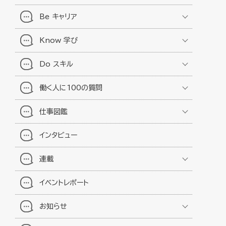
Be キャリア
Know 学び
Do スキル
働く人に100の質問
仕事図鑑
インタビュー
連載
イベントレポート
お知らせ