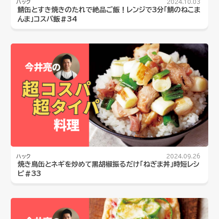
ハック
2024.10.03
鯖缶とすき焼きのたれで絶品ご飯！レンジで3分「鯖のねこま
んま」コスパ飯#34
ハック
2024.09.26
焼き鳥缶とネギを炒めて黒胡椒振るだけ「ねぎま丼」時短レシ
ピ#33