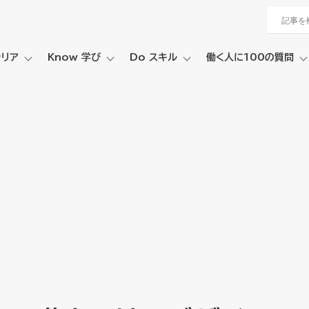
ャリア
Know 学び
Do スキル
働く人に100の質問