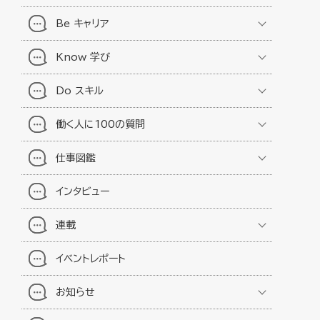
Be キャリア
Know 学び
Do スキル
働く人に100の質問
仕事図鑑
インタビュー
連載
イベントレポート
お知らせ