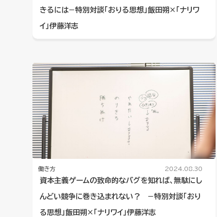
きるには−特別対談「おりる思想」飯田朔×「ナリワ
イ」伊藤洋志
働き方
2024.08.30
資本主義ゲームの致命的なバグを知れば、無駄にし
んどい競争に巻き込まれない？ −特別対談「おり
る思想」飯田朔×「ナリワイ」伊藤洋志