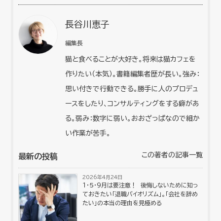
長谷川恵子
編集長
猫と食べることが大好き。将来は猫カフェを
作りたい（本気）。書籍編集者歴が長い。強み：
思い付きで行動できる。勝手に人のプロデュ
ースをしたり、コンサルティングをする癖があ
る。弱み：数字に弱い。おおざっぱなので細か
い作業が苦手。
この著者の記事一覧
最新の投稿
2026年4月24日
１・５・９月は要注意！ 後悔しないために知っ
ておきたい「退職バイオリズム」。「会社を辞め
たい」の本当の理由を見極める