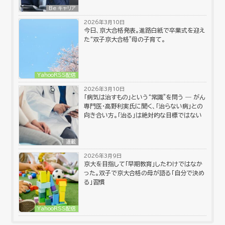
Be キャリア
2026年3月10日
今日、京大合格発表。進路白紙で卒業式を迎え
た“双子京大合格”母の子育て。
YahooRSS配信
2026年3月10日
「病気は治すもの」という“常識”を問う ― がん
専門医・高野利実氏に聞く、「治らない病」との
向き合い方。「治る」は絶対的な目標ではない
連載
2026年3月9日
京大を目指して「早期教育」したわけではなか
った。双子で京大合格の母が語る「自分で決め
る」習慣
YahooRSS配信