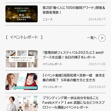
第2回「働く人に100の質問アワード」開催＆
受賞者発表！
ニュース
2024.09.17
イベントレポート
一覧へ
「整理収納フェスティバル2023」にI amが
ブースを出展！当日の様子をレポート
イベントレポート
2023.11.08
【イベント動画】尾原和啓×苫野一徳 資本主
義の終焉？ ５年後の働き方と生き方
イベントレポート
2023.09.07
ブランディング第一歩は自分を知ること
『webメディア I am 武器になるビジネスプ
ロフィール講座』イベントレポート