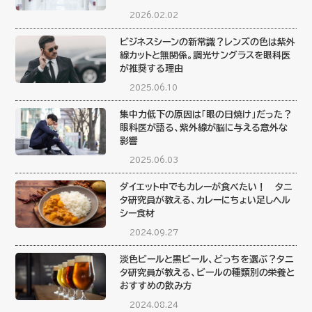
2026.02.02
ビジネスシーンの新常識？レンズの色は紫外
線カットと無関係。調光サングラスを眼科医
が推奨する理由
2025.06.10
集中力低下の原因は「眼の日焼け」だった？
眼科医が語る、紫外線が脳に与える意外な
影響
2025.06.03
ダイエット中でもカレーが食べたい！ タニ
タ研究員が教える、カレーにちょい足しヘル
シー食材
2024.09.27
淡色ビールと黒ビール、どっちを選ぶ？タニ
タ研究員が教える、ビールの種類別の栄養と
おすすめの飲み方
2024.08.24