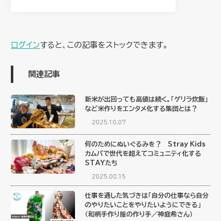
ログイン
すると、この記事をストックできます。
関連記事
新米が出回っても高値は続く。「ゲリラ炊飯」
など米作りをエンタメ化する集団とは？
2025.10.07
何のためにぬいぐるみを？ Stray Kids
カムバで世代を超えてコミュニティ化する
STAYたち
2025.08.15
仕事を通した気づきは「自分の仕事なら自分
のやりたいことをやりたいようにできる」
（和柄手作り服の作り手／神庭希さん）