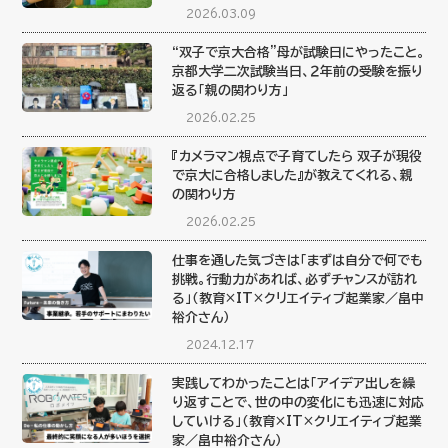
2026.03.09
“双子で京大合格”母が試験日にやったこと。
京都大学二次試験当日、２年前の受験を振り
返る「親の関わり方」
2026.02.25
『カメラマン視点で子育てしたら 双子が現役
で京大に合格しました』が教えてくれる、親
の関わり方
2026.02.25
仕事を通した気づきは「まずは自分で何でも
挑戦。行動力があれば、必ずチャンスが訪れ
る」（教育×IT×クリエイティブ起業家／畠中
裕介さん）
2024.12.17
実践してわかったことは「アイデア出しを繰
り返すことで、世の中の変化にも迅速に対応
していける」（教育×IT×クリエイティブ起業
家／畠中裕介さん）