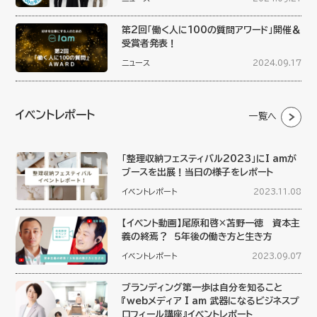
第2回「働く人に100の質問アワード」開催＆
受賞者発表！
ニュース
2024.09.17
イベントレポート
一覧へ
「整理収納フェスティバル2023」にI amが
ブースを出展！当日の様子をレポート
イベントレポート
2023.11.08
【イベント動画】尾原和啓×苫野一徳 資本主
義の終焉？ ５年後の働き方と生き方
イベントレポート
2023.09.07
ブランディング第一歩は自分を知ること
『webメディア I am 武器になるビジネスプ
ロフィール講座』イベントレポート