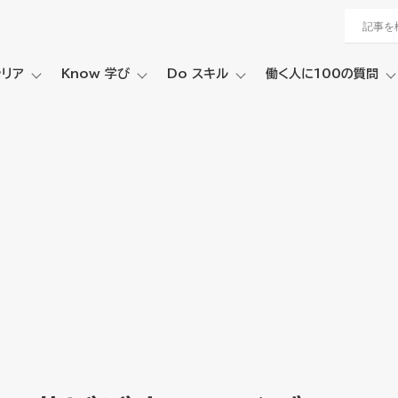
ャリア
Know 学び
Do スキル
働く人に100の質問