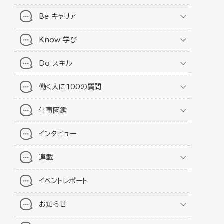
Be キャリア
Know 学び
Do スキル
働く人に100の質問
仕事図鑑
インタビュー
連載
イベントレポート
お知らせ