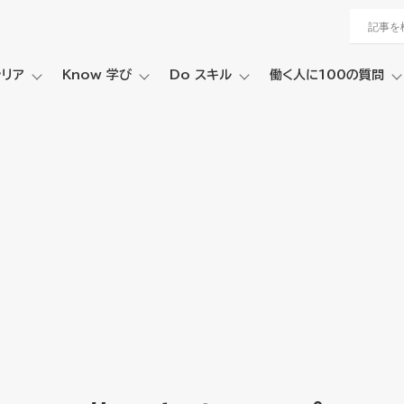
ャリア
Know 学び
Do スキル
働く人に100の質問