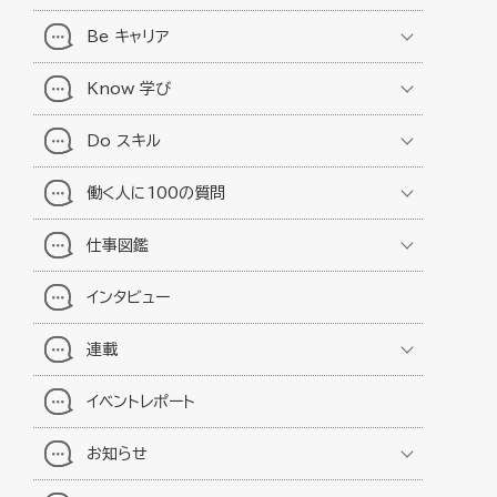
Be キャリア
Know 学び
Do スキル
働く人に100の質問
仕事図鑑
インタビュー
連載
イベントレポート
お知らせ