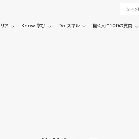
ャリア
Know 学び
Do スキル
働く人に100の質問