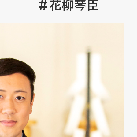
#花柳琴臣