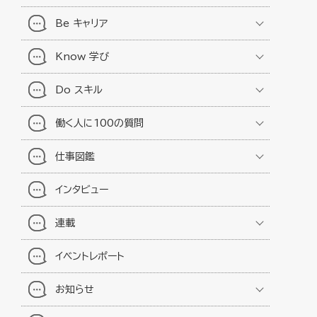
Be キャリア
Know 学び
Do スキル
働く人に100の質問
仕事図鑑
インタビュー
連載
イベントレポート
お知らせ