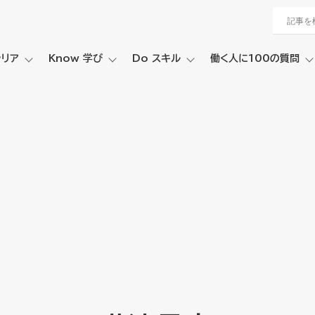
ャリア
Know 学び
Do スキル
働く人に100の質問