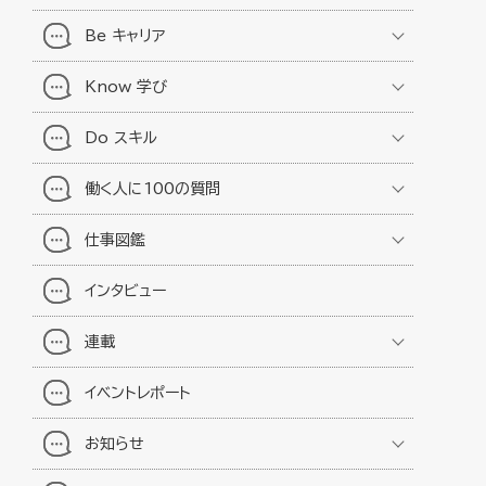
Be キャリア
Know 学び
Do スキル
働く人に100の質問
仕事図鑑
インタビュー
連載
イベントレポート
お知らせ