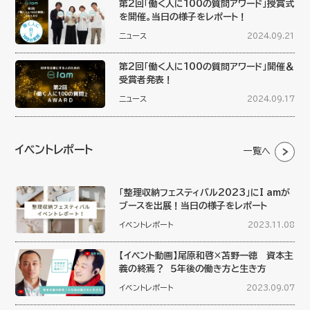
第2回「働く人に100の質問アワード」授賞式
を開催。当日の様子をレポート！
ニュース
2024.09.21
第2回「働く人に100の質問アワード」開催＆
受賞者発表！
ニュース
2024.09.17
イベントレポート
一覧へ
「整理収納フェスティバル2023」にI amが
ブースを出展！当日の様子をレポート
イベントレポート
2023.11.08
【イベント動画】尾原和啓×苫野一徳 資本主
義の終焉？ ５年後の働き方と生き方
イベントレポート
2023.09.07