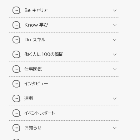
Be キャリア
Know 学び
Do スキル
働く人に100の質問
仕事図鑑
インタビュー
連載
イベントレポート
お知らせ