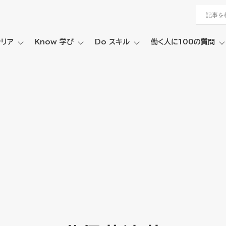
ャリア
Know 学び
Do スキル
働く人に100の質問