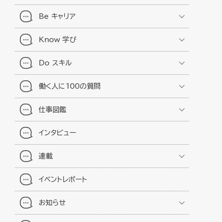
Be キャリア
Know 学び
Do スキル
働く人に100の質問
仕事図鑑
インタビュー
連載
イベントレポート
お知らせ