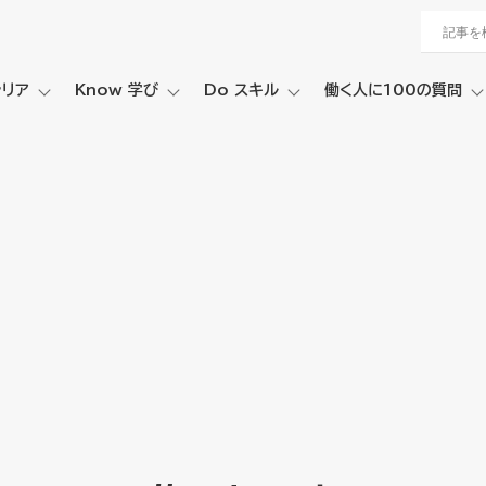
ャリア
Know 学び
Do スキル
働く人に100の質問