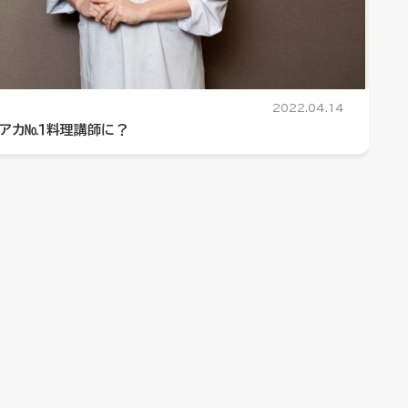
2022.04.14
トアカ№１料理講師に？